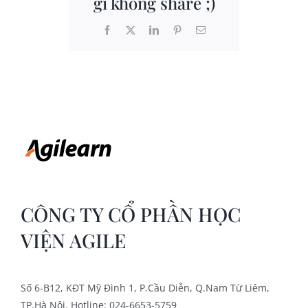
gì không share ;)
Facebook
X
LinkedIn
Pinterest
Email
CÔNG TY CỔ PHẦN HỌC
VIỆN AGILE
Số 6-B12, KĐT Mỹ Đình 1, P.Cầu Diễn, Q.Nam Từ Liêm,
TP.Hà Nội. Hotline: 024-6653-5759