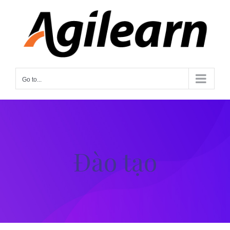
Skip
to
content
Go to...
Đào tạo