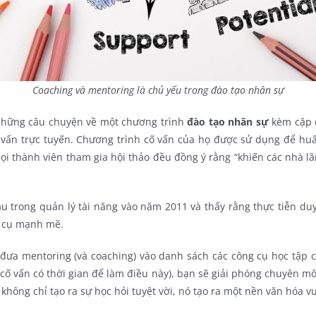
Coaching và mentoring là chủ yếu trong đào tạo nhân sự
 những câu chuyện về một chương trình
đào tạo nhân sự
kèm cặp đ
vấn trực tuyến. Chương trình cố vấn của họ được sử dụng để huấn
 Mọi thành viên tham gia hội thảo đều đồng ý rằng “khiến các nhà l
u trong quản lý tài năng vào năm 2011 và thấy rằng thực tiễn duy
g cụ mạnh mẽ.
n đưa mentoring (và coaching) vào danh sách các công cụ học tập 
cố vấn có thời gian để làm điều này), bạn sẽ giải phóng chuyên 
hông chỉ tạo ra sự học hỏi tuyệt vời, nó tạo ra một nền văn hóa vu