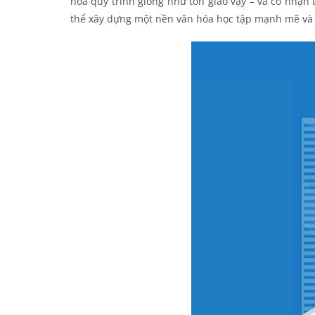
hóa quy trình giống như tôn giáo vậy – và cô nhậ
thể xây dựng một nền văn hóa học tập mạnh mẽ và cả