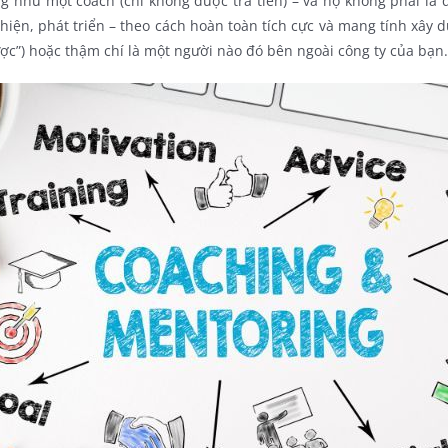
 như một coach (chỉ không được trả tiền) – và họ không phải là q
hiện, phát triển – theo cách hoàn toàn tích cực và mang tính xây 
ợc”) hoặc thậm chí là một người nào đó bên ngoài công ty của bạn.