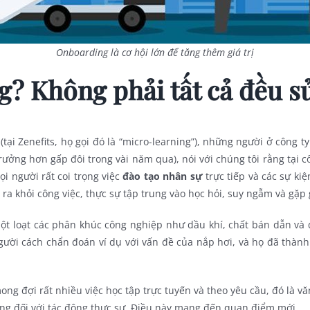
Onboarding là cơ hội lớn để tăng thêm giá trị
g? Không phải tất cả đều s
tại Zenefits, họ gọi đó là “micro-learning”), những người ở công t
ởng hơn gấp đôi trong vài năm qua), nói với chúng tôi rằng tại cô
mọi người rất coi trọng việc
đào tạo nhân sự
trực tiếp và các sự kiệ
i ra khỏi công việc, thực sự tập trung vào học hỏi, suy ngẫm và gặp
 một loạt các phân khúc công nghiệp như dầu khí, chất bán dẫn v
ười cách chẩn đoán ví dụ với vấn đề của nắp hơi, và họ đã thàn
ong đợi rất nhiều việc học tập trực tuyến và theo yêu cầu, đó là 
rọng đối với tác động thực sự. Điều này mang đến quan điểm mới.