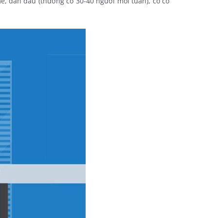
, dẫn đầu (thường có 30-40 người mỗi tuần), cô có