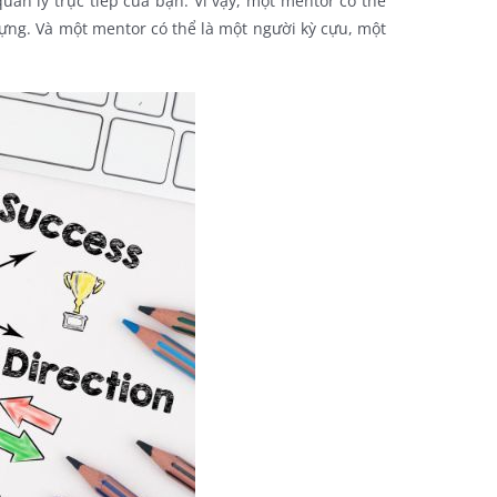
uản lý trực tiếp của bạn. Vì vậy, một mentor có thể
dựng. Và một mentor có thể là một người kỳ cựu, một