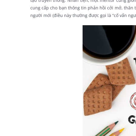
tạo truyền thống. Nhân tiện, một mentor cũng giống
cung cấp cho bạn thông tin phản hồi cởi mở, thân t
người mới (điều này thường được gọi là “cố vấn ngư