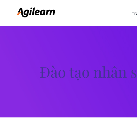
Skip
to
Tr
content
Đào tạo nhân s