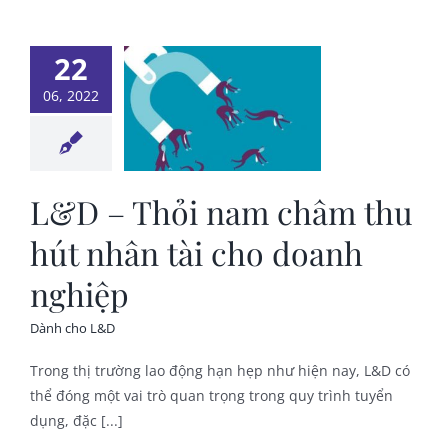
D – Thỏi
22
châm thu
06, 2022
 nhân tài
o doanh
nghiệp
L&D – Thỏi nam châm thu
nh cho L&D
hút nhân tài cho doanh
nghiệp
Dành cho L&D
Trong thị trường lao động hạn hẹp như hiện nay, L&D có
thể đóng một vai trò quan trọng trong quy trình tuyển
dụng, đặc [...]