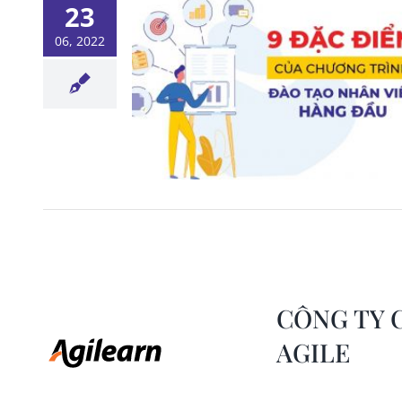
23
06, 2022
 tạo nên
h đào tạo
viên
o L&D
CÔNG TY 
AGILE