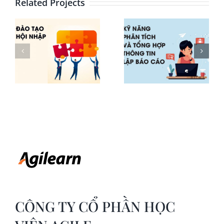
Related Projects
Kỹ năng
Ra quyết
phân tích và
i
định và giải
tổng hợp
quyết vấn
thông tin,
đề hiệu quả
lập báo cáo
CÔNG TY CỔ PHẦN HỌC