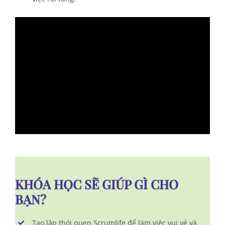
KHÓA HỌC SẼ GIÚP GÌ CHO
BẠN?
Tạo lập thói quen Scrumlife để làm việc vui vẻ và