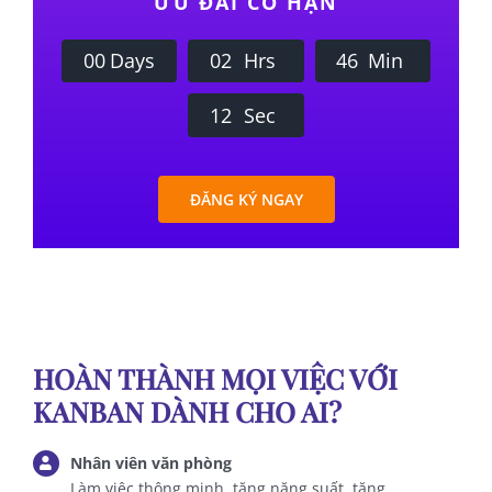
ƯU ĐÃI CÓ HẠN
0
0
Days
0
2
Hrs
4
6
Min
1
1
Sec
ĐĂNG KÝ NGAY
HOÀN THÀNH MỌI VIỆC VỚI
KANBAN DÀNH CHO AI?
Nhân viên văn phòng
Làm việc thông minh, tăng năng suất, tăng